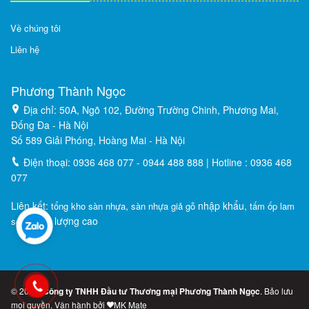
Về chúng tôi
Liên hệ
Phương Thành Ngọc
Địa chỉ: 50A, Ngõ 102, Đường Trường Chinh, Phương Mai,
Đống Đa - Hà Nội
Số 589 Giải Phóng, Hoàng Mai - Hà Nội
Điện thoại: 0936 468 077 - 0944 488 888 | Hotline : 0936 468
077
Liên kết:
,
nhập khẩu,
tổng kho sàn nhựa
sàn nhựa giả gỗ
tấm ốp lam
chất lượng cao
sóng
© 2026,
Công ty TNHH Đầu tư Thương mại Phương Thành Ngọc
. Bảo lưu
mọi quyền. Vận hành bởi
MK Mate