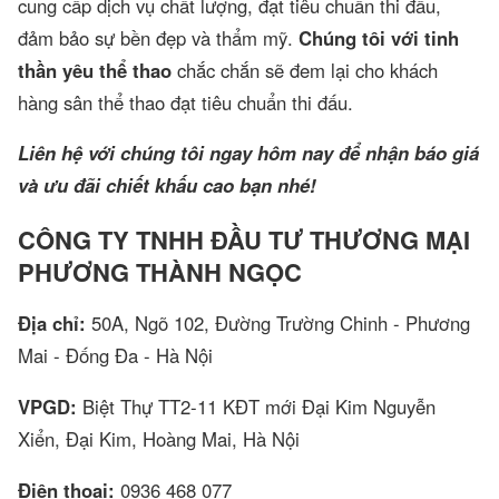
cung cấp dịch vụ chất lượng, đạt tiêu chuẩn thi đấu,
đảm bảo sự bền đẹp và thẩm mỹ.
Chúng tôi với tinh
thần yêu thể thao
chắc chắn sẽ đem lại cho khách
hàng sân thể thao đạt tiêu chuẩn thi đấu.
Liên hệ với chúng tôi ngay hôm nay để nhận báo giá
và ưu đãi chiết khấu cao bạn nhé!
CÔNG TY TNHH ĐẦU TƯ THƯƠNG MẠI
PHƯƠNG THÀNH NGỌC
Địa chỉ:
50A, Ngõ 102, Đường Trường Chinh - Phương
Mai - Đống Đa - Hà Nội
VPGD:
Biệt Thự TT2-11 KĐT mới Đại Kim Nguyễn
Xiển, Đại Kim, Hoàng Mai, Hà Nội
Điện thoại:
0936 468 077