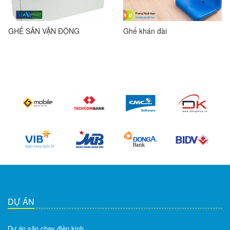
GHẾ SÂN VẬN ĐỘNG
Ghế khán đài
DỰ ÁN
Dự án sân chạy điền kinh