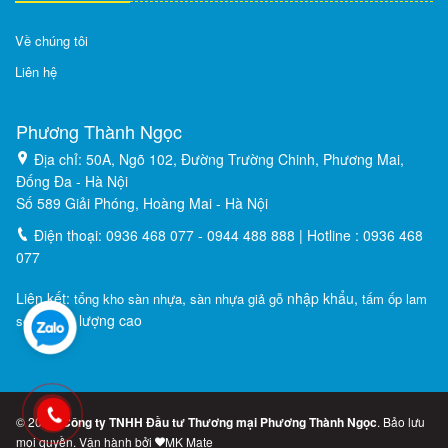
Về chúng tôi
Liên hệ
Phương Thành Ngọc
Địa chỉ: 50A, Ngõ 102, Đường Trường Chinh, Phương Mai,
Đống Đa - Hà Nội
Số 589 Giải Phóng, Hoàng Mai - Hà Nội
Điện thoại: 0936 468 077 - 0944 488 888 | Hotline : 0936 468
077
Liên kết:
,
nhập khẩu,
tổng kho sàn nhựa
sàn nhựa giả gỗ
tấm ốp lam
chất lượng cao
sóng
© 2026,
Công ty TNHH Đầu tư Thương mại Phương Thành Ngọc
. Bảo lưu
mọi quyền. Vận hành bởi
MK Mate