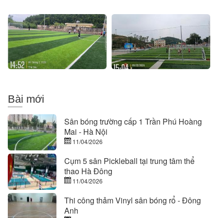
bóng
công
cỏ
sân
nhân
bóng
tạo
cỏ
tại
nhân
Hoành
tạo
Bồ
tại
–
đảo
Quảng
Cái
Ninh
Chiên
-
Bài mới
Quảng
Ninh
Sân bóng trường cấp 1 Trần Phú Hoàng
Mai - Hà Nội
11/04/2026
Cụm 5 sân Pickleball tại trung tâm thể
thao Hà Đông
11/04/2026
Thi công thảm Vinyl sân bóng rổ - Đông
Anh