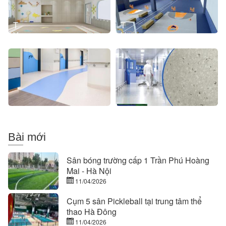
khuẩn
Chất
đồng
-
chất
Giải
Thảm
Thảm
Pháp
Vinyl
kháng
Hoàn
kháng
khuẩn
Hảo
khuẩn
bệnh
Cho
viện
Không
Gian
Sạch
Bài mới
Sân bóng trường cấp 1 Trần Phú Hoàng
Mai - Hà Nội
11/04/2026
Cụm 5 sân Pickleball tại trung tâm thể
thao Hà Đông
11/04/2026