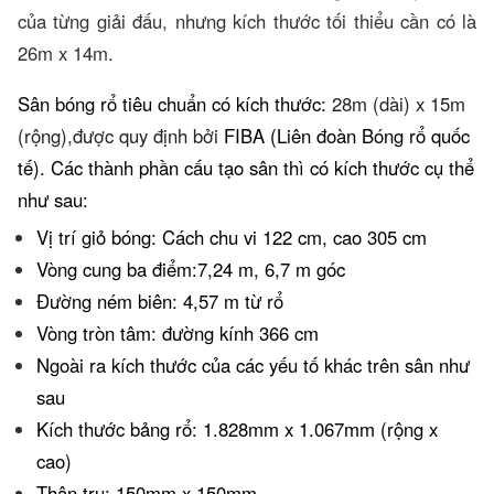
của từng giải đấu, nhưng kích thước tối thiểu cần có là
26m x 14m.
Sân bóng rổ tiêu chuẩn có kích thước:
28m (dài) x 15m
(rộng),được quy định bởi
FIBA (Liên đoàn Bóng rổ quốc
tế). Các thành phần cấu tạo sân thì có kích thước cụ thể
như sau:
Vị trí giỏ bóng: Cách chu vi 122 cm, cao 305 cm
Vòng cung ba điểm:7,24 m, 6,7 m góc
Đường ném biên: 4,57 m từ rổ
Vòng tròn tâm: đường kính 366 cm
Ngoài ra kích thước của các yếu tố khác trên sân như
sau
Kích thước bảng rổ: 1.828mm x 1.067mm (rộng x
cao)
Thân trụ: 150mm x 150mm