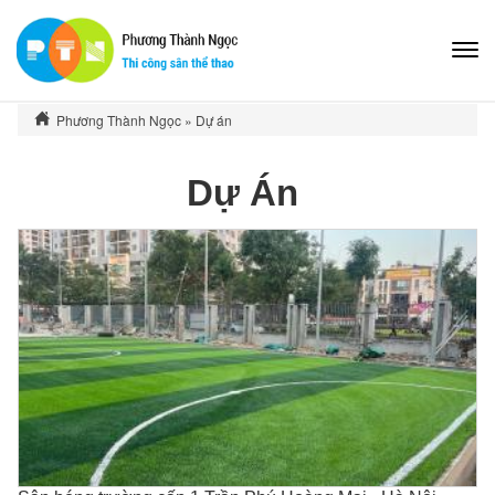
-
Phương Thành Ngọc
»
Dự án
Dự Án