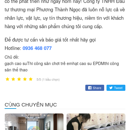
có thể phát triển như ngày hôm nay! Công ty TNHH Đầu
tư thương mại Phương Thành Ngọc đã luôn nỗ lực cả về
nhân lực, vật lực, uy tín thương hiệu, niềm tin với khách
hàng với những sản phẩm chúng tôi cung cấp.
Để được tư cấn và báo giá tốt nhất hãy gọi
Hotline:
0936 468 077
Chủ đề:
gạch cao su
Thi công sân chơi trẻ em
hạt cao su EPDM
thi công
sân thể thao
5/5 (1 bầu chọn)
Share
Tweet
Sàn
Top
CÙNG CHUYÊN MỤC
nhựa
thương
hèm
hiệu
khóa
sàn
dành
nhựa
cho
giả