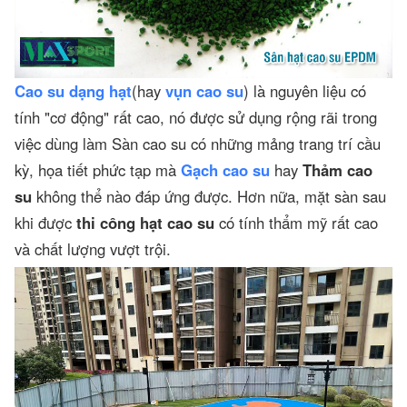
Cao su dạng hạt
(hay
vụn cao su
) là nguyên liệu có
tính "cơ động" rất cao, nó được sử dụng rộng rãi trong
việc dùng làm Sàn cao su có những mảng trang trí cầu
kỳ, họa tiết phức tạp mà
Gạch cao su
hay
Thảm cao
su
không thể nào đáp ứng được. Hơn nữa, mặt sàn sau
khi được
thi công hạt cao su
có tính thẩm mỹ rất cao
và chất lượng vượt trội.