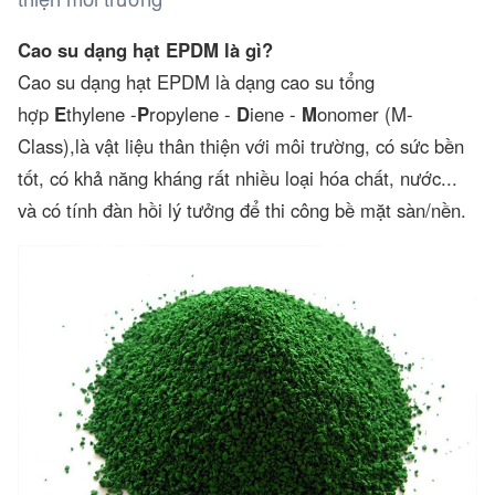
Cao su dạng hạt EPDM là gì?
Cao su dạng hạt EPDM là dạng cao su tổng
hợp
E
thylene -
P
ropylene -
D
iene -
M
onomer (M-
Class),là vật liệu thân thiện với môi trường, có sức bền
tốt, có khả năng kháng rất nhiều loại hóa chất, nước...
và có tính đàn hồi lý tưởng để thi công bề mặt sàn/nền.