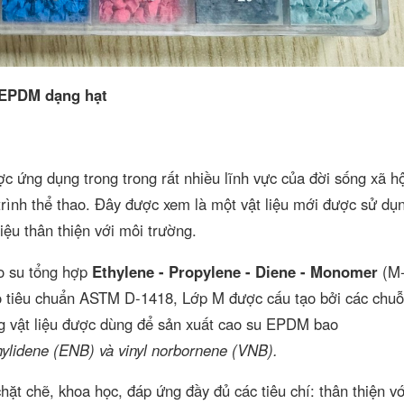
 EPDM dạng hạt
ợc ứng dụng trong trong rất nhiều lĩnh vực của đời sống xã h
trình thể thao. Đây được xem là một vật liệu mới được sử dụn
ệu thân thiện với môi trường.
o su tổng hợp
Ethylene - Propylene - Diene - Monomer
(M-
eo tiêu chuẩn ASTM D-1418, Lớp M được cấu tạo bởi các chuỗ
ng vật liệu được dùng để sản xuất cao su EPDM bao
ylidene (ENB) và vinyl norbornene (VNB).
ặt chẽ, khoa học, đáp ứng đầy đủ các tiêu chí: thân thiện v