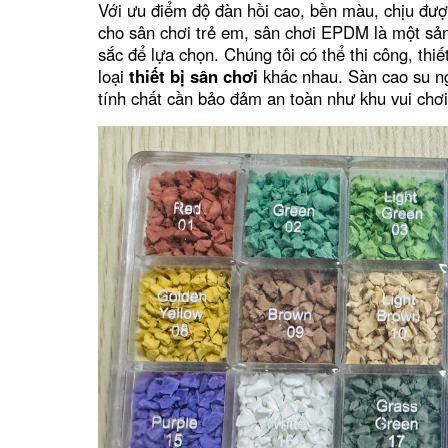
Với ưu điểm độ đàn hồi cao, bền màu, chịu được
cho sân chơi trẻ em, sân chơi EPDM là một sản
sắc để lựa chọn. Chúng tôi có thể thi công, thi
loại
thiết bị sân chơi
khác nhau. Sàn cao su ng
tính chất cần bảo đảm an toàn như
khu vui chơ