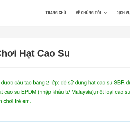
TRANG CHỦ
VỀ CHÚNG TÔI
DỊCH V
hơi Hạt Cao Su
 được cấu tạo bằng 2 lớp: đế sử dụng hạt cao su SBR 
ạt cao su EPDM (nhập khẩu từ Malaysia),một loại cao s
 chơi trẻ em.