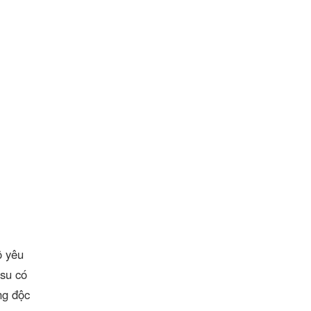
ộ yêu
 su có
ng độc