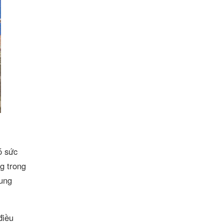
ó sức
g trong
dung
điều