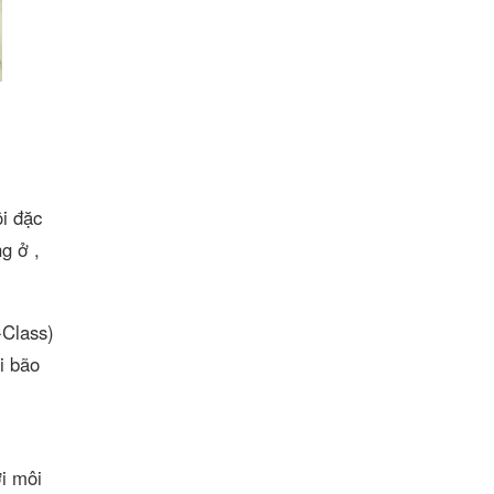
ội đặc
g ở ,
Class)
i bão
ới môi