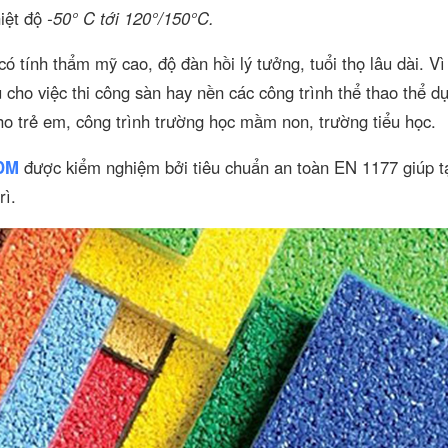
hiệt độ
-50° C tới 120°/150°C.
 tính thẩm mỹ cao, độ đàn hồi lý tưởng, tuổi thọ lâu dài. Vì
 cho việc thi công sàn hay nền các công trình thể thao thể d
 cho trẻ em, công trình trường học mầm non, trường tiểu học.
PDM
được kiểm nghiệm bởi tiêu chuẩn an toàn EN 1177 giúp t
rì.