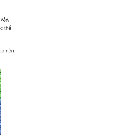
 vậy,
ục thể
ạo nên