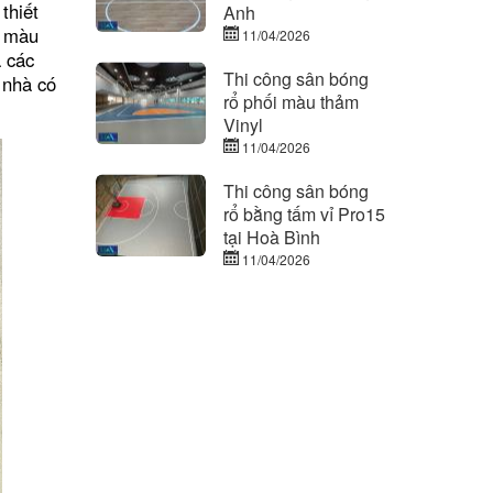
thiết
Anh
u màu
11/04/2026
à các
Thi công sân bóng
 nhà có
rổ phối màu thảm
Vinyl
11/04/2026
Thi công sân bóng
rổ bằng tấm vỉ Pro15
tại Hoà Bình
11/04/2026