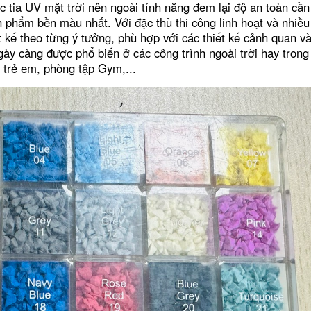
 tia UV mặt trời nên ngoài tính năng đem lại độ an toàn cần 
 phẩm bền màu nhất. Với đặc thù thi công linh hoạt và nhiề
ết kế theo từng ý tưởng, phù hợp với các thiết kế cảnh quan v
ày càng được phổ biến ở các công trình ngoài trời hay trong
i trẻ em, phòng tập Gym,...