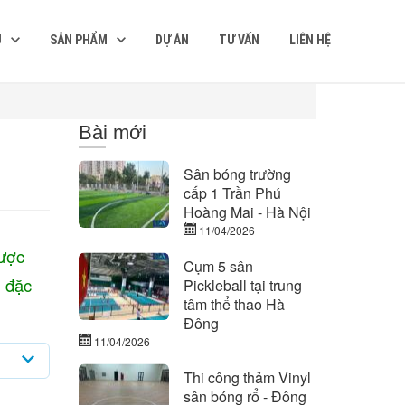
Ụ
SẢN PHẨM
DỰ ÁN
TƯ VẤN
LIÊN HỆ
Bài mới
Sân bóng trường
cấp 1 Trần Phú
Hoàng Mai - Hà Nội
11/04/2026
được
Cụm 5 sân
u đặc
Pickleball tại trung
tâm thể thao Hà
Đông
11/04/2026
Thi công thảm Vinyl
sân bóng rổ - Đông