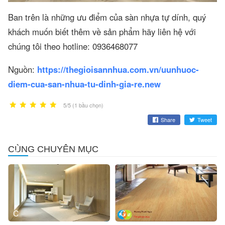
Ban trên là những ưu điểm của sàn nhựa tự dính, quý
khách muốn biết thêm về sản phẩm hãy liên hệ với
chúng tôi theo hotline: 0936468077
Nguồn:
https://thegioisannhua.com.vn/uunhuoc-
diem-cua-san-nhua-tu-dinh-gia-re.new
5/5 (1 bầu chọn)
Share
Tweet
Vách
Quận
CÙNG CHUYÊN MỤC
ngăn
Thanh
nhựa
Xuân
giả
nên
gỗ
mua
sàn
nhựa
ở
Có
Cung
đâu
nên
cấp