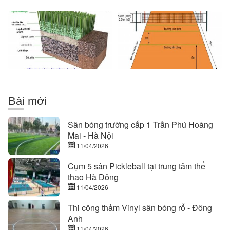
Nội
trọng
cấu
sân
với
tạo
bóng
tuyển
lớp
chuyền
Việt
nền
trong
Nam
của
thi
sân
đấu
cỏ
nhân
tạo
Bài mới
Sân bóng trường cấp 1 Trần Phú Hoàng
Mai - Hà Nội
11/04/2026
Cụm 5 sân Pickleball tại trung tâm thể
thao Hà Đông
11/04/2026
Thi công thảm Vinyl sân bóng rổ - Đông
Anh
11/04/2026