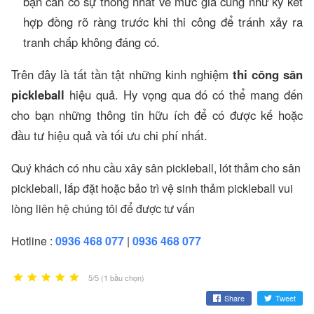
bạn cần có sự thống nhất về mức giá cũng như ký kết
hợp đồng rõ ràng trước khi thi công để tránh xảy ra
tranh chấp không đáng có.
Trên đây là tất tần tật những kinh nghiệm
thi công sân
pickleball
hiệu quả. Hy vọng qua đó có thể mang đến
cho bạn những thông tin hữu ích để có được kế hoặc
đầu tư hiệu quả và tối ưu chi phí nhất.
Quý khách có nhu cầu xây sân
pickleball
, lót thảm cho sân
pickleball
, lắp đặt hoặc bảo trì vệ sinh thảm
pickleball
vui
lòng liên hệ chúng tôi để được tư vấn
Hotline :
0936 468 077
|
0936 468 077
5/5 (1 bầu chọn)
Share
Tweet