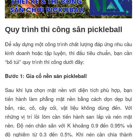
Quy trình thi công sân pickleball
Để xây dựng một công trình chất lượng đáp ứng nhu cầu
kinh doanh hoặc tập luyện, thi đấu tiêu chuẩn, bạn cần
“bỏ túi” quy trình thi công dưới đây:
Bước 1: Gia cố nền sân pickleball
Sau khi lựa chọn mặt nền với diện tích phù hợp, bạn
tiến hành làm phẳng mặt nền bằng cách dọn dẹp bụi
bẩn, rác, cỏ, cây cối, vật liệu không dùng đến. Với
những vị trí lồi lõm cần tiến hành san lấp và nén mặt
nền. Độ nén chân sân với K khoảng 0.9 đến 0.95% và
độ nghiêm từ 0.3 đến 0.5%. Khi nén cần chia thành