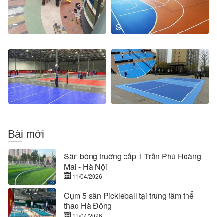
EPDM
sân
bóng
rổ
Thi
Sân
công
Pickleball
sân
tiêu
bóng
chuẩn
chuyền
quốc
giá
tế
rẻ
Bài mới
Sân bóng trường cấp 1 Trần Phú Hoàng
Mai - Hà Nội
11/04/2026
Cụm 5 sân Pickleball tại trung tâm thể
thao Hà Đông
11/04/2026