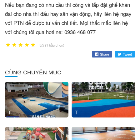
Nếu bạn đang có nhu cầu thi công và lắp đặt ghế khán
đài cho nhà thi đấu hay sân vận động, hãy liên hệ ngay
với PTN để được tư vấn chi tiết. Mọi thắc mắc liên hệ
với chúng tôi qua hotline: 0936 468 077
5/5 (1 bầu chọn)
Share
Tweet
Thảm
Sân
CÙNG CHUYÊN MỤC
đa
chơi
năng
hạt
cao
su
Thi
Thi
công
công
hạt
thảm
cao
sàn
su
vinyl