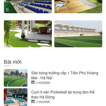
tạo
chất
Đại
Thi
lượng
lý
công
cung
sân
cấp
cỏ
thảm
nhân
cỏ
tạo
nhân
tạo
tại
Hà
Nội
Bài mới
Sân bóng trường cấp 1 Trần Phú Hoàng
Mai - Hà Nội
11/04/2026
Cụm 5 sân Pickleball tại trung tâm thể
thao Hà Đông
11/04/2026