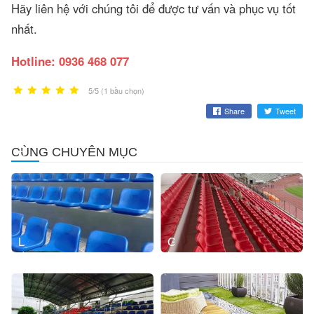
Hãy liên hệ với chúng tôi để được tư vấn và phục vụ tốt
nhất.
Hotline: 0936 468 077
5/5 (1 bầu chọn)
Share
Tweet
BẢNG
BẢNG
CÙNG CHUYÊN MỤC
GIÁ
GIÁ
GHẾ
GHẾ
SÂN
KHÁN
VẬN
ĐÀI
ĐỘNG
Lắp
Giá
đặt
bán
ghế
thảm
khán
cỏ
đài
nhựa
nhân