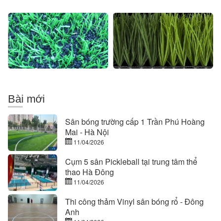
cao
nhân
su
tạo
sân
CCGrass
cỏ
nhân
tạo
Bài mới
Sân bóng trường cấp 1 Trần Phú Hoàng
Mai - Hà Nội
11/04/2026
Cụm 5 sân Pickleball tại trung tâm thể
thao Hà Đông
11/04/2026
Thi công thảm Vinyl sân bóng rổ - Đông
Anh