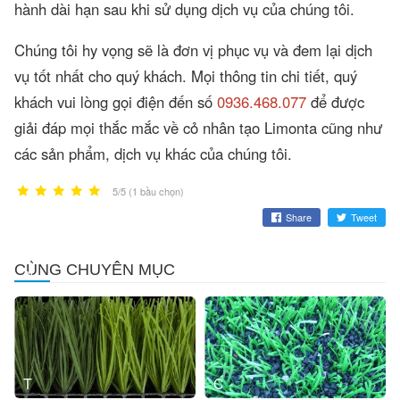
hành dài hạn sau khi sử dụng dịch vụ của chúng tôi.
Chúng tôi hy vọng sẽ là đơn vị phục vụ và đem lại dịch
vụ tốt nhất cho quý khách. Mọi thông tin chi tiết, quý
khách vui lòng gọi điện đến số
0936.468.077
để được
giải đáp mọi thắc mắc về cỏ nhân tạo Limonta cũng như
các sản phẩm, dịch vụ khác của chúng tôi.
5/5 (1 bầu chọn)
Share
Tweet
Bán
Bán
CÙNG CHUYÊN MỤC
cỏ
hạt
nhân
cao
tạo
su
CCGrass
sân
cỏ
nhân
tạo
Tư
Chi