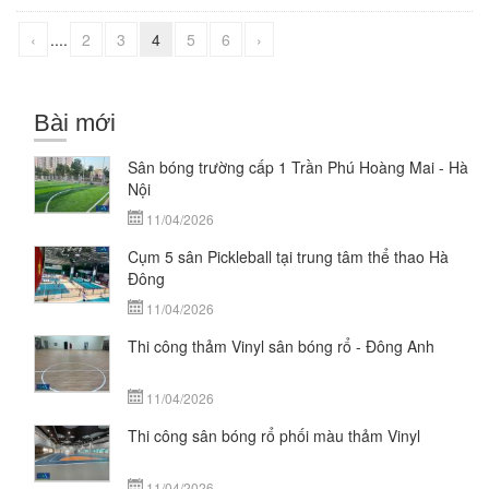
‹
....
2
3
4
5
6
›
Bài mới
Sân bóng trường cấp 1 Trần Phú Hoàng Mai - Hà
Nội
11/04/2026
Cụm 5 sân Pickleball tại trung tâm thể thao Hà
Đông
11/04/2026
Thi công thảm Vinyl sân bóng rổ - Đông Anh
11/04/2026
Thi công sân bóng rổ phối màu thảm Vinyl
11/04/2026