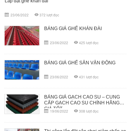
Lắp đặt ghế khán đài
23/06/2022
372
lượt đọc
BẢNG GIÁ GHẾ KHÁN ĐÀI
23/06/2022
425
lượt đọc
BẢNG GIÁ GHẾ SÂN VẬN ĐỘNG
23/06/2022
431
lượt đọc
BẢNG GIÁ GẠCH CAO SU – CUNG
CẤP GẠCH CAO SU CHÍNH HÃNG
GIÁ TỐT
19/06/2022
308
lượt đọc