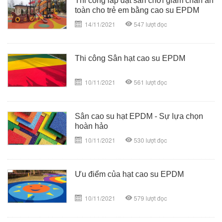
Thi công lắp đặt sân chơi giảm chấn an
toàn cho trẻ em bằng cao su EPDM
14/11/2021
547
lượt đọc
Thi công Sân hạt cao su EPDM
10/11/2021
561
lượt đọc
Sân cao su hạt EPDM - Sự lựa chọn
hoàn hảo
10/11/2021
530
lượt đọc
Ưu điểm của hạt cao su EPDM
10/11/2021
579
lượt đọc